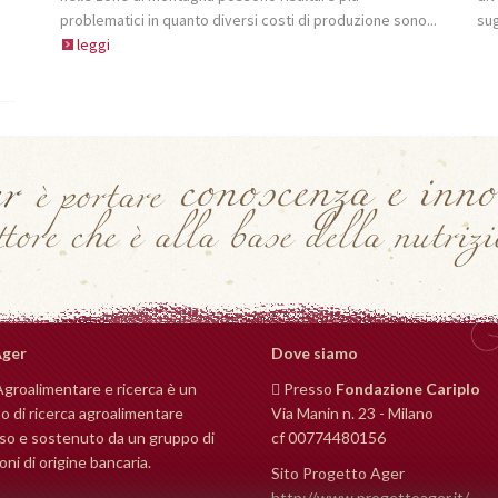
problematici in quanto diversi costi di produzione sono...
sug
leggi
Ager
Dove siamo
Agroalimentare e ricerca è un
Presso
Fondazione Cariplo
o di ricerca agroalimentare
Via Manin n. 23 - Milano
o e sostenuto da un gruppo di
cf 00774480156
ni di origine bancaria.
Sito Progetto Ager
http://www.progettoager.it/