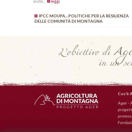
avuto...
leggi
IPCC MOUPA…POLITICHE PER LA RESILIENZA
DELLE COMUNITÀ DI MONTAGNA
Cos'è 
Ager - 
progett
promoss
Fondazio