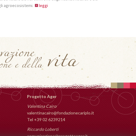
li agroecosistemi.
leggi
Progetto Ager
Valentina Cairo
valentinacairo@fondazionecariplo.it
Tel +39 02 6239214
Riccardo Loberti
comunicazione@progettoager.it