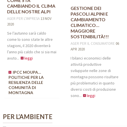
COME STA
CAMBIANDO IL CLIMA
GESTIONE DEI
DELLE NOSTRE ALPI
PASCOLI ALPINI E
AGER
PER L'IMPRESA
13 NOV
CAMBIAMENTO
2020
CLIMATICO…
MAGGIORE
Se l’autunno sarà caldo
SOSTENIBILITÀ!!!
come lo sono state le altre
AGER
PER IL CONSUMATORE
06
stagioni, il 2020 diventerà
APR 2020
l’anno più caldo che si sia mai
avuto...
leggi
I bilanci economici delle
attività produttive
sviluppate nelle zone di
IPCC MOUPA…
montagna possono risultare
POLITICHE PER LA
RESILIENZA DELLE
più problematici in quanto
COMUNITÀ DI
diversi costi di produzione
MONTAGNA
sono...
leggi
PER L’AMBIENTE