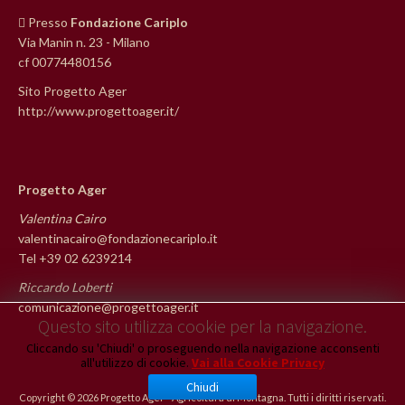
Presso
Fondazione Cariplo
Via Manin n. 23 - Milano
cf 00774480156
Sito Progetto Ager
http://www.progettoager.it/
Progetto Ager
Valentina Cairo
valentinacairo@fondazionecariplo.it
Tel +39 02 6239214
Riccardo Loberti
comunicazione@progettoager.it
Questo sito utilizza cookie per la navigazione.
Cliccando su 'Chiudi' o proseguendo nella navigazione acconsenti
all'utilizzo di cookie.
Vai alla Cookie Privacy
Chiudi
Copyright © 2026 Progetto Ager - Agricoltura di Montagna. Tutti i diritti riservati.