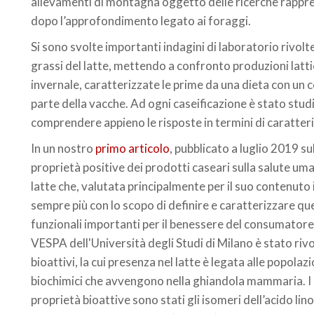
allevamenti di montagna oggetto delle ricerche rappre
dopo l’approfondimento legato ai foraggi.
Si sono svolte importanti indagini di laboratorio rivolt
grassi del latte, mettendo a confronto produzioni latt
invernale, caratterizzate le prime da una dieta con un
parte della vacche. Ad ogni caseificazione è stato stud
comprendere appieno le risposte in termini di caratteris
In un nostro
primo articolo
, pubblicato a luglio 2019 s
proprietà positive dei prodotti caseari sulla salute uman
latte che, valutata principalmente per il suo contenuto i
sempre più con lo scopo di definire e caratterizzare q
funzionali importanti per il benessere del consumatore.
VESPA dell'Università degli Studi di Milano è stato rivolt
bioattivi, la cui presenza nel latte è legata alle popolaz
biochimici che avvengono nella ghiandola mammaria. I gru
proprietà bioattive sono stati gli isomeri dell’acido lino