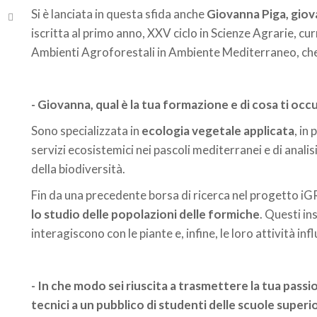
Si è lanciata in questa sfida anche
Giovanna Piga, giova
iscritta al primo anno, XXV ciclo in Scienze Agrarie, c
Ambienti Agroforestali in Ambiente Mediterraneo, che h
- Giovanna, qual è la tua formazione e di cosa ti occ
Sono specializzata in
ecologia vegetale applicata
, in
servizi ecosistemici nei pascoli mediterranei e di analis
della biodiversità.
Fin da una precedente borsa di ricerca nel progetto iGRA
lo studio delle popolazioni delle formiche
. Questi in
interagiscono con le piante e, infine, le loro attività in
- In che modo sei riuscita a trasmettere la tua pass
tecnici a un pubblico di studenti delle scuole superio