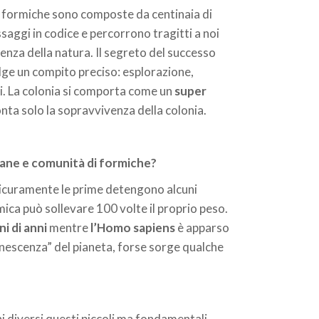
i formiche sono composte da centinaia di
ssaggi in codice e percorrono tragitti a noi
enza della natura. Il segreto del successo
lge un compito preciso: esplorazione,
i. La colonia si comporta come un
super
conta solo la sopravvivenza della colonia.
mane e comunità di formiche?
Sicuramente le prime detengono alcuni
mica può sollevare 100 volte il proprio peso.
i di anni
mentre
l’Homo sapiens
è apparso
enescenza” del pianeta, forse sorge qualche
 diversi questi piccoli ma fondamentali