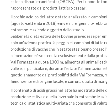
catena dispari e ramificata (OBCFA). Per l’uomo, le fon
rappresentate dai prodotti lattiero caseari.
Il profilo acidico del latte è stato analizzato in campio
(agosto-settembre 2018) e invernale (gennaio-febbrai
entrambe le aziende oggetto dello studio.
Sebbene la dieta estiva delle bovine prevedesse per en
solo un’azienda pratica l’alpeggio e i campioni di latte
produzione di vacche che in estate stazionano presso l’
alimentazione è sostenuta esclusivamente dalla pratica
Val Formazza a quota 1300 m, alimenta gli animali escl
valle e, in particolare, durante l’estate l’alimentazione
quotidianamente dai prati polifiti della Val Formazza, 
fieno, sempre di origine locale, e con una quota di ma
Il contenuto di acidi grassi nel latte ha mostrato delle 
produzione estiva e quella invernale in entrambe le az
tecnica di statistica multivariata che consente di valuta