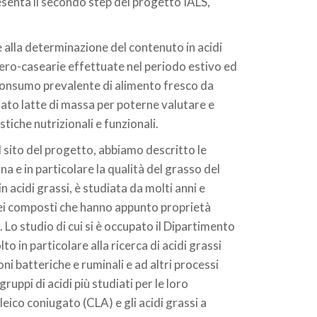
senta il secondo step del progetto IALS,
e alla determinazione del contenuto in acidi
iero-casearie effettuate nel periodo estivo ed
 consumo prevalente di alimento fresco da
iato latte di massa per poterne valutare e
tiche nutrizionali e funzionali.
ul sito del progetto, abbiamo descritto le
a e in particolare la qualità del grasso del
n acidi grassi, è studiata da molti anni e
uei composti che hanno appunto proprietà
 Lo studio di cui si è occupato il Dipartimento
o in particolare alla ricerca di acidi grassi
ioni batteriche e ruminali e ad altri processi
ppi di acidi più studiati per le loro
leico coniugato (CLA) e gli acidi grassi a