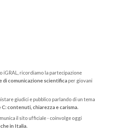
to iGRAL, ricordiamo la partecipazione
e di comunicazione scientifica
per giovani
uistare giudici e pubblico parlando di un tema
e C: contenuti, chiarezza e carisma.
munica il sito ufficiale - coinvolge oggi
che in Italia.