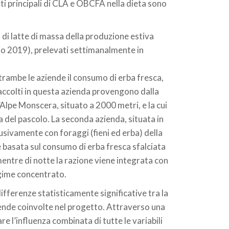
ti principali di CLA e OBCFA nella dieta sono
ni di latte di massa della produzione estiva
o 2019), prelevati settimanalmente in
trambe le aziende il consumo di erba fresca,
 raccolti in questa azienda provengono dalla
Alpe Monscera, situato a 2000 metri, e la cui
 del pascolo. La seconda azienda, situata in
usivamente con foraggi (fieni ed erba) della
 è basata sul consumo di erba fresca sfalciata
mentre di notte la razione viene integrata con
ngime concentrato.
differenze statisticamente significative tra la
iende coinvolte nel progetto. Attraverso una
re l’influenza combinata di tutte le variabili