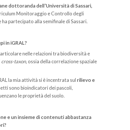
ne dottoranda dell’Università di Sassari,
urriculum Monitoraggio e Controllo degli
a partecipato alla semifinale di Sassari.
upi in iGRAL?
 particolare nelle relazioni tra biodiversità e
i
cross-taxon
, ossia della correlazione spaziale
L la mia attività si è incentrata sul
rilievo e
setti sono bioindicatori dei pascoli,
fluenzano le proprietà del suolo.
ione e un insieme di contenuti abbastanza
ri?