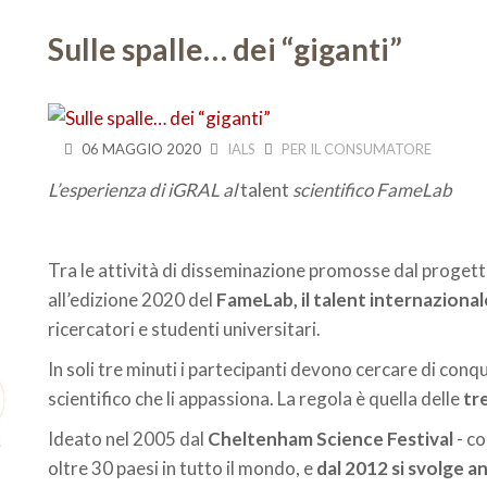
Sulle spalle… dei “giganti”
06 MAGGIO 2020
IALS
PER IL CONSUMATORE
L’esperienza di iGRAL al
talent
scientifico FameLab
Tra le attività di disseminazione promosse dal proget
all’edizione 2020 del
FameLab, il talent internazional
ricercatori e studenti universitari.
In soli tre minuti i partecipanti devono cercare di conq
scientifico che li appassiona. La regola è quella delle
tr
Ideato nel 2005 dal
Cheltenham Science Festival
- co
oltre 30 paesi in tutto il mondo, e
dal 2012 si svolge an