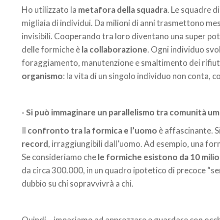
Ho utilizzato la
metafora della squadra
. Le squadre d
migliaia di individui. Da milioni di anni trasmettono me
invisibili. Cooperando tra loro diventano una super pot
delle formiche è
la collaborazione
. Ogni individuo svo
foraggiamento, manutenzione e smaltimento dei rifiut
organismo
: la vita di un singolo individuo non conta, 
- Si può immaginare un parallelismo tra comunità u
Il
confronto tra la formica e l’uomo
è affascinante. 
record
, irraggiungibili dall’uomo. Ad esempio, una for
Se consideriamo che
le formiche esistono da 10 milion
da circa 300.000, in un quadro ipotetico di precoce “s
dubbio su chi sopravvivrà a chi.
Quindi… impariamo ad apprezzare e guardare con occhi