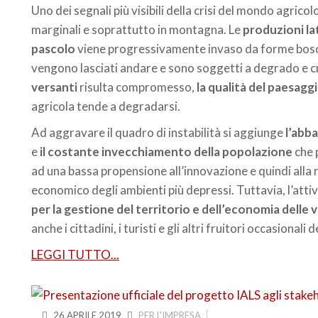
Uno dei segnali più visibili della crisi del mondo agricol
marginali e soprattutto in montagna. Le
produzioni la
pascolo
viene progressivamente invaso da forme bosc
vengono lasciati andare e sono soggetti a degrado e cr
versanti
risulta compromesso,
la qualità del paesag
agricola tende a degradarsi.
Ad aggravare il quadro di instabilità si aggiunge
l’abb
e
il costante invecchiamento della popolazione
che p
ad una bassa propensione all’innovazione e quindi alla r
economico degli ambienti più depressi. Tuttavia, l’attiv
per la gestione del territorio e dell’economia delle va
anche i cittadini, i turisti e gli altri fruitori occasional
LEGGI TUTTO...
26 APRILE 2019
PER L'IMPRESA