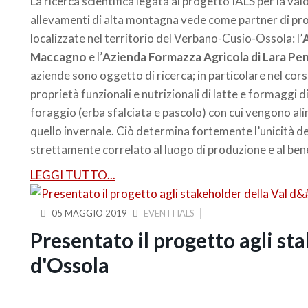
La ricerca scientifica legata al progetto IALS per la val
allevamenti di alta montagna vede come partner di pr
localizzate nel territorio del Verbano-Cusio-Ossola: l’
A
Maccagno
e l’
Azienda Formazza Agricola di Lara Pe
aziende sono oggetto di ricerca; in particolare nel cor
proprietà funzionali e nutrizionali di latte e formaggi 
foraggio (erba sfalciata e pascolo) con cui vengono alim
quello invernale. Ciò determina fortemente l’unicità d
strettamente correlato al luogo di produzione e al ben
LEGGI TUTTO...
05 MAGGIO 2019
EVENTI IALS
Presentato il progetto agli st
d'Ossola