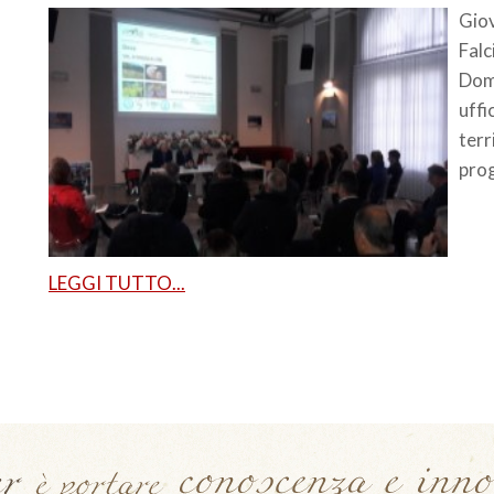
Giov
Falc
Dom
uffi
terr
pro
LEGGI TUTTO...