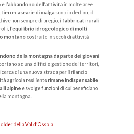
o è
l’abbandono dell’attività
in molte aree
ttiero-casearie di malga
sono in declino,
il
hive non sempre di pregio,
i fabbricati rurali
olli,
l’equilibrio idrogeologico di molti
gio montano
costruito in secoli di attività
andono della montagna da parte dei giovani
ortano ad una difficile gestione dei territori,
icerca di una nuova strada per il rilancio
ità agricola resiliente
rimane indispensabile
lli alpine
e svolge funzioni di cui beneficiano
i della montagna.